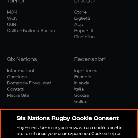
Tornei
Link Utili
M6N
Store
W6N
Biglietti
U6N
App
Quilter Nations Series
Report It
Discipline
Six Nations
Federazioni
Informazioni
Inghilterra
Carriere
Francia
Domande Frequenti
Irlanda
Contatti
Italia
Media Site
Scozia
Galles
Six Nations Rugby Cookie Consent
Hey there! Just to let you know, we use cookies on this
site to enhance your user experience. Cookies help us