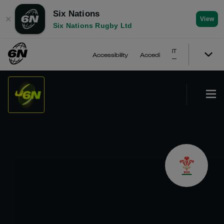
Six Nations
✕
View
Six Nations Rugby Ltd
IT
Accessibility
Accedi