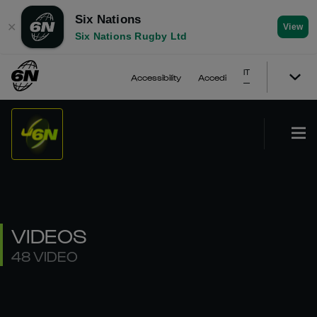
Six Nations
✕
View
Six Nations Rugby Ltd
IT
Accessibility
Accedi
VIDEOS
48 VIDEO