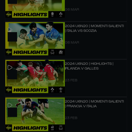
08 MAR
2024 U6N20 | MOMENTI SALIENTI
| ITALIA VS SCOZIA
08 MAR
2024 U6N20 | HIGHLIGHTS |
IRLANDA V GALLES
23 FEB
2024 U6N20 | MOMENTI SALIENTI
| FRANCIA V ITALIA
23 FEB