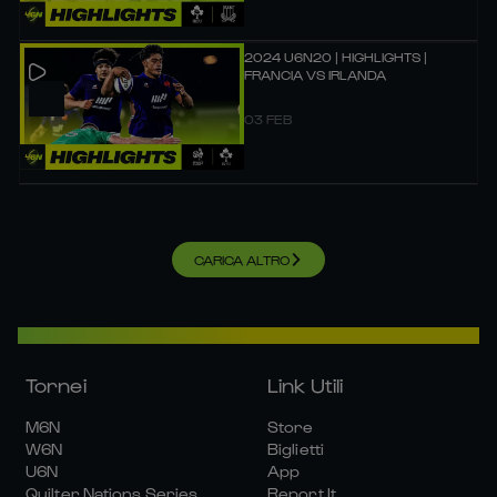
2024 U6N20 | HIGHLIGHTS |
FRANCIA VS IRLANDA
03 FEB
CARICA ALTRO
Tornei
Link Utili
M6N
Store
W6N
Biglietti
U6N
App
Quilter Nations Series
Report It