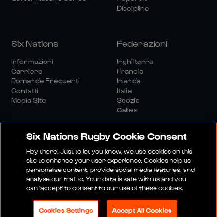
Discipline
Six Nations
Federazioni
Informazioni
Inghilterra
Carriere
Francia
Domande Frequenti
Irlanda
Contatti
Italia
Media Site
Scozia
Galles
Six Nations Rugby Cookie Consent
Hey there! Just to let you know, we use cookies on this
site to enhance your user experience. Cookies help us
personalise content, provide social media features, and
Sito Media
Termini E Condizioni
analyse our traffic. Your data is safe with us and you
Politica Sulla Riservatezza
Informativa Sui Cookie
can 'accept' to consent to our use of these cookies.
Politica Sociale E Digitale
Cookies Settings
Accept All Cookies
© 2026 SEI NAZIONI RUGBY LTD