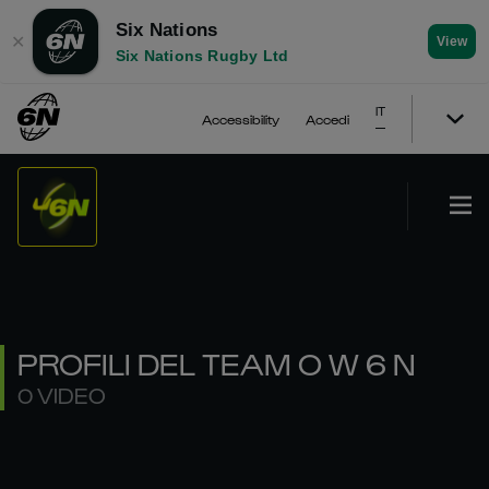
Six Nations
✕
View
Six Nations Rugby Ltd
IT
Accessibility
Accedi
PROFILI DEL TEAM O W 6 N
0 VIDEO