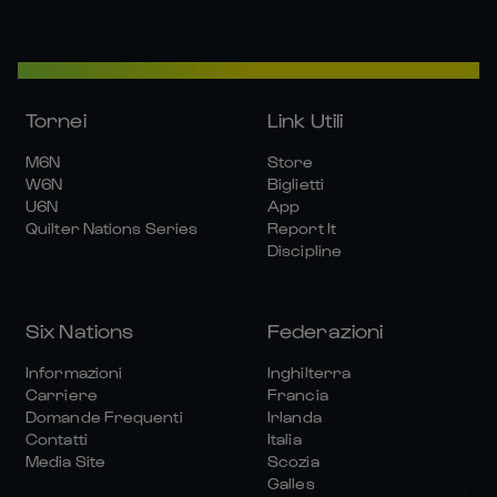
Tornei
Link Utili
M6N
Store
W6N
Biglietti
U6N
App
Quilter Nations Series
Report It
Discipline
Six Nations
Federazioni
Informazioni
Inghilterra
Carriere
Francia
Domande Frequenti
Irlanda
Contatti
Italia
Media Site
Scozia
Galles