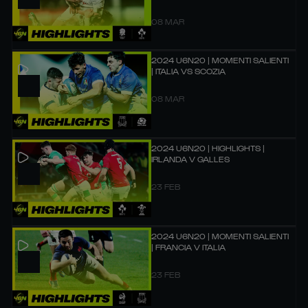
08 MAR
2024 U6N20 | MOMENTI SALIENTI
| ITALIA VS SCOZIA
08 MAR
2024 U6N20 | HIGHLIGHTS |
IRLANDA V GALLES
23 FEB
2024 U6N20 | MOMENTI SALIENTI
| FRANCIA V ITALIA
23 FEB