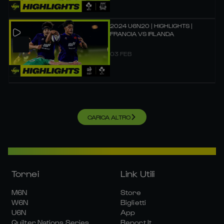
2024 U6N20 | HIGHLIGHTS |
FRANCIA VS IRLANDA
03 FEB
CARICA ALTRO
Tornei
Link Utili
M6N
Store
W6N
Biglietti
U6N
App
Quilter Nations Series
Report It