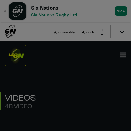
Six Nations
✕
View
Six Nations Rugby Ltd
IT
Accessibility
Accedi
VIDEOS
48 VIDEO