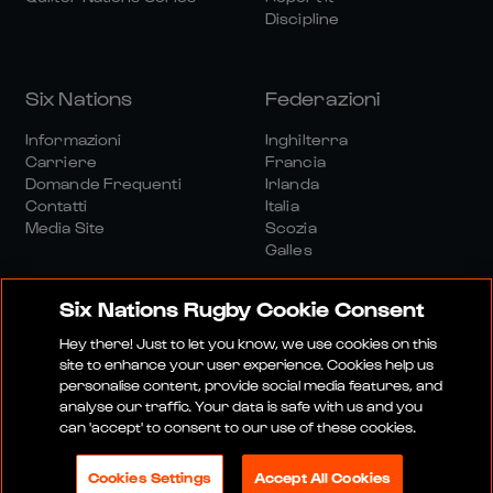
Discipline
Six Nations
Federazioni
Informazioni
Inghilterra
Carriere
Francia
Domande Frequenti
Irlanda
Contatti
Italia
Media Site
Scozia
Galles
Six Nations Rugby Cookie Consent
Hey there! Just to let you know, we use cookies on this
site to enhance your user experience. Cookies help us
personalise content, provide social media features, and
Sito Media
Termini E Condizioni
analyse our traffic. Your data is safe with us and you
Politica Sulla Riservatezza
Informativa Sui Cookie
can 'accept' to consent to our use of these cookies.
Politica Sociale E Digitale
Cookies Settings
Accept All Cookies
© 2026 SEI NAZIONI RUGBY LTD