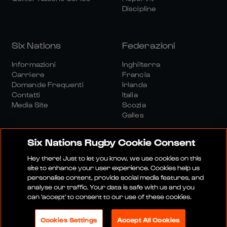
Discipline
Six Nations
Federazioni
Informazioni
Inghilterra
Carriere
Francia
Domande Frequenti
Irlanda
Contatti
Italia
Media Site
Scozia
Galles
Six Nations Rugby Cookie Consent
Hey there! Just to let you know, we use cookies on this
site to enhance your user experience. Cookies help us
personalise content, provide social media features, and
Sito Media
Termini E Condizioni
analyse our traffic. Your data is safe with us and you
Politica Sulla Riservatezza
Informativa Sui Cookie
can 'accept' to consent to our use of these cookies.
Politica Sociale E Digitale
Cookies Settings
Accept All Cookies
© 2026 SEI NAZIONI RUGBY LTD