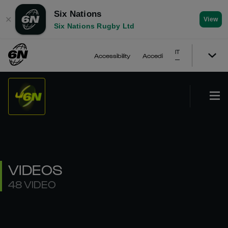
Six Nations
✕
View
Six Nations Rugby Ltd
IT
Accessibility
Accedi
VIDEOS
48 VIDEO