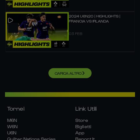
2024 U6N20 | HIGHLIGHTS |
FRANCIA VS IRLANDA
03 FEB
CARICA ALTRO
Tornei
Link Utili
M6N
Store
W6N
Biglietti
U6N
App
Quilter Nations Series
Report It