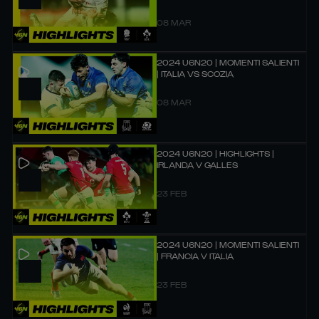
08 MAR
2024 U6N20 | MOMENTI SALIENTI
| ITALIA VS SCOZIA
08 MAR
2024 U6N20 | HIGHLIGHTS |
IRLANDA V GALLES
23 FEB
2024 U6N20 | MOMENTI SALIENTI
| FRANCIA V ITALIA
23 FEB