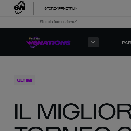
STORE
APP
NETFLIX
Siti della federazione
PAR
ULTIMI
IL MIGLIO