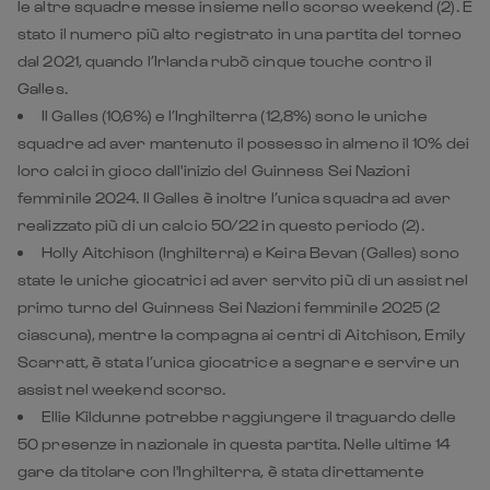
le altre squadre messe insieme nello scorso weekend (2). È
stato il numero più alto registrato in una partita del torneo
dal 2021, quando l’Irlanda rubò cinque touche contro il
Galles.
Il Galles (10,6%) e l’Inghilterra (12,8%) sono le uniche
squadre ad aver mantenuto il possesso in almeno il 10% dei
loro calci in gioco dall'inizio del Guinness Sei Nazioni
femminile 2024. Il Galles è inoltre l’unica squadra ad aver
realizzato più di un calcio 50/22 in questo periodo (2).
Holly Aitchison (Inghilterra) e Keira Bevan (Galles) sono
state le uniche giocatrici ad aver servito più di un assist nel
primo turno del Guinness Sei Nazioni femminile 2025 (2
ciascuna), mentre la compagna ai centri di Aitchison, Emily
Scarratt, è stata l’unica giocatrice a segnare e servire un
assist nel weekend scorso.
Ellie Kildunne potrebbe raggiungere il traguardo delle
50 presenze in nazionale in questa partita. Nelle ultime 14
gare da titolare con l'Inghilterra, è stata direttamente