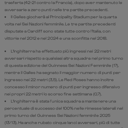
trasferta (42-21 contro la Francia), dopo aver mantenuto le
avversarie a zero punti nelle tre partite precedenti.
Il Galles giocherà al Principality Stadium per la quarta
volta nel Sei Nazioni femminile. Le tre partite precedenti
disputate a Cardiff sono state tutte contro l'Italia, con
vittorie nel 2012 e nel 2024 e una sconfitta nel 2018.
L'Inghilterra ha effettuato più ingressi nei 22 metri
avversari rispetto a qualsiasi altra squadra nel primo turno
di questa edizione del Guinness Sei Nazioni Femminile (17),
mentre il Galles ha segnato il maggior numero di punti per
ingresso nei 22 metri (3,5). Le Red Roses hanno inoltre
concesso il minor numero di punti per ingresso difensivo
nei propri 22 metri lo scorso fine settimana (0,7).
L'Inghilterra è stata l’unica squadra a mantenere una
percentuale di successo del 100% nelle rimesse laterali nel
primo turno del Guinness Sei Nazioni femminile 2025
(13/13). Ha anche rubato cinque lanci avversari, più di tutte