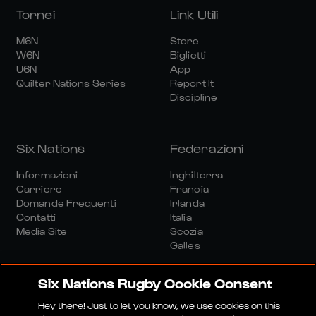
Tornei
Link Utili
M6N
Store
W6N
Biglietti
U6N
App
Quilter Nations Series
Report It
Discipline
Six Nations
Federazioni
Informazioni
Inghilterra
Carriere
Francia
Domande Frequenti
Irlanda
Contatti
Italia
Media Site
Scozia
Galles
Six Nations Rugby Cookie Consent
Hey there! Just to let you know, we use cookies on this