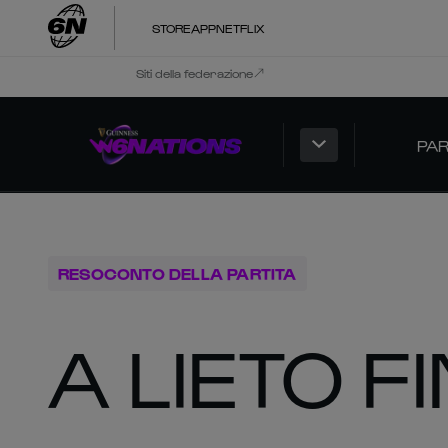
STORE
APP
NETFLIX
Siti della federazione
PAR
RESOCONTO DELLA PARTITA
A LIETO F