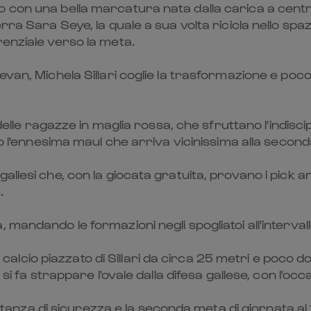
to con una bella marcatura nata dalla carica a ce
rra Sara Seye, la quale a sua volta ricicla nello sp
renziale verso la meta.
van, Michela Sillari coglie la trasformazione e poco 
 delle ragazze in maglia rossa, che sfruttano l'indisc
ano l'ennesima maul che arriva vicinissima alla seco
allesi che, con la giocata gratuita, provano i pick a
.
andando le formazioni negli spogliatoi all'intervallo 
 un calcio piazzato di Sillari da circa 25 metri e poc
 si fa strappare l'ovale dalla difesa gallese, con l'o
nza di sicurezza e la seconda meta di giornata al