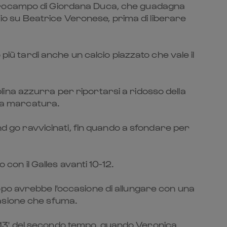
ntrocampo di Giordana Duca, che guadagna
azio su Beatrice Veronese, prima di liberare
più tardi anche un calcio piazzato che vale il
iplina azzurra per riportarsi a ridosso della
nda marcatura.
nd go ravvicinati, fin quando a sfondare per
con il Galles avanti 10-12.
o dopo avrebbe l'occasione di allungare con una
ccasione che sfuma.
 13' del secondo tempo, quando Veronica