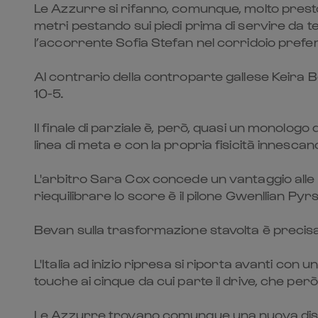
Le Azzurre si rifanno, comunque, molto pres
metri pestando sui piedi prima di servire da te
l’accorrente Sofia Stefan nel corridoio prefe
Al contrario della controparte gallese Keira Be
10-5.
Il finale di parziale è, però, quasi un monologo
linea di meta e con la propria fisicità innesc
L'arbitro Sara Cox concede un vantaggio alle g
riequilibrare lo score è il pilone Gwenllian Pyrs
Bevan sulla trasformazione stavolta è precisa, m
L'Italia ad inizio ripresa si riporta avanti con
touche ai cinque da cui parte il drive, che però
Le Azzurre trovano comunque una nuova dista