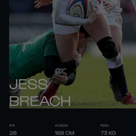
JESS
BREACH
ETÀ
ALTEZZA
PESO
28
168
CM
73
KG