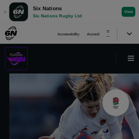
Six Nations
✕
View
Six Nations Rugby Ltd
IT
Accessibility
Accedi