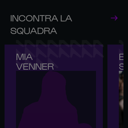
INCONTRA LA
SQUADRA
MIA 

E
VENNER
S