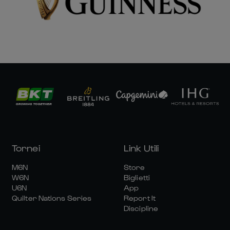
Tornei
Link Utili
M6N
Store
W6N
Biglietti
U6N
App
Quilter Nations Series
Report It
Discipline