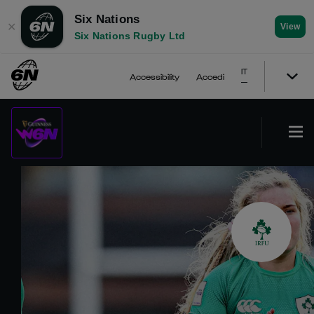
Six Nations
✕
View
Six Nations Rugby Ltd
IT
Accessibility
Accedi