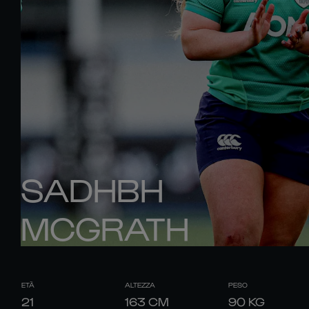
SADHBH
MCGRATH
ETÀ
ALTEZZA
PESO
21
163
CM
90
KG