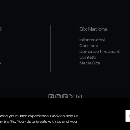
i
Six Nations
Informazioni
Carriere
Domande Frequenti
Contatti
e
Media Site
ndizioni
Politica Sulla Riservatezza
Informativa Sui Cookie
P
hance your user experience. Cookies help us
 traffic. Your data is safe with us and you
© 2026 SEI NAZIONI RUGBY LTD