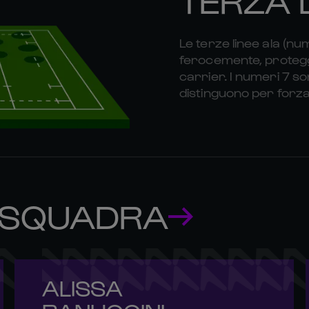
Le terze linee ala (nu
ferocemente, proteggo
carrier. I numeri 7 son
distinguono per forza e
 SQUADRA
ALISSA 
