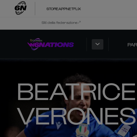
STORE
APP
NETFLIX
Siti della federazione
PAR
BEATRICE
VERONES