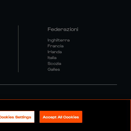
Federazioni
Inghilterra
Francia
Irlanda
Italia
Scozia
Galles
olitica Sociale E Digitale
Cookies Settings
Accept All Cookies