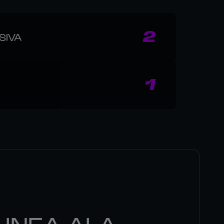
2
SIVA
1
LINEA ALA