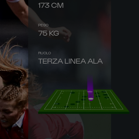
173
CM
PESO
75
KG
RUOLO
TERZA LINEA ALA