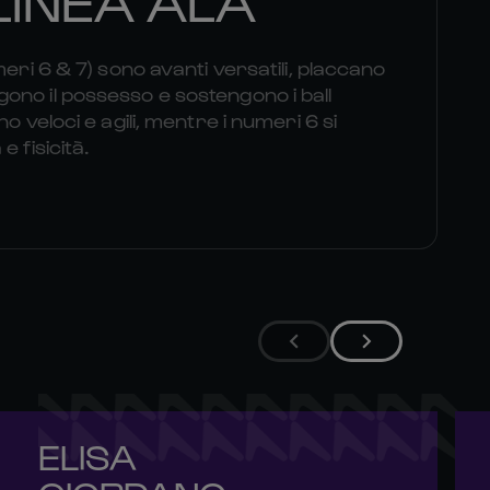
meri 6 & 7) sono avanti versatili, placcano
no il possesso e sostengono i ball
o veloci e agili, mentre i numeri 6 si
 fisicità.
ELISA 
