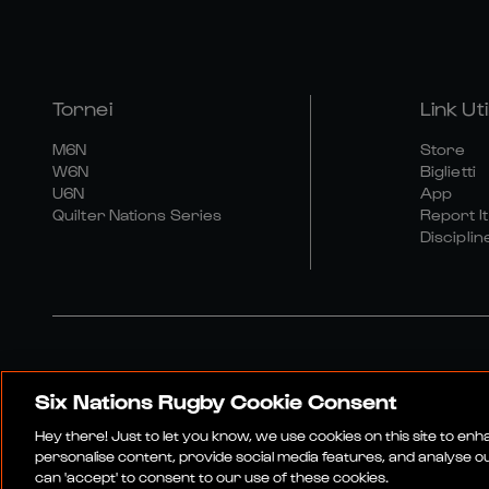
Tornei
Link Util
M6N
Store
W6N
Biglietti
U6N
App
Quilter Nations Series
Report It
Disciplin
Six Nations Rugby Cookie Consent
Sito Media
Termini E Co
Hey there! Just to let you know, we use cookies on this site to en
personalise content, provide social media features, and analyse our
can 'accept' to consent to our use of these cookies.