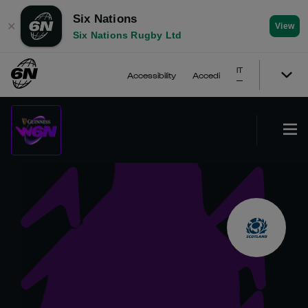
Six Nations
✕
View
Six Nations Rugby Ltd
IT
Accessibility
Accedi