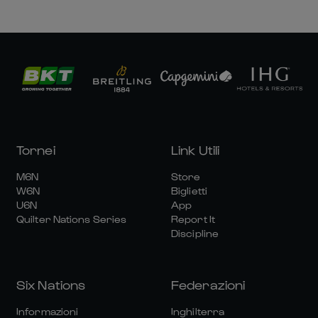
Tornei
Link Utili
M6N
Store
W6N
Biglietti
U6N
App
Quilter Nations Series
Report It
Discipline
Six Nations
Federazioni
Informazioni
Inghilterra