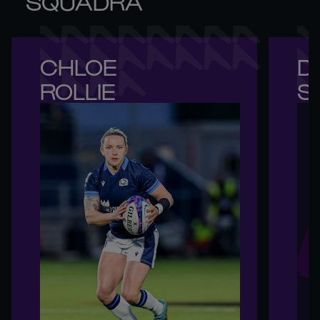
SQUADRA
CHLOE 

DE
ROLLIE
S