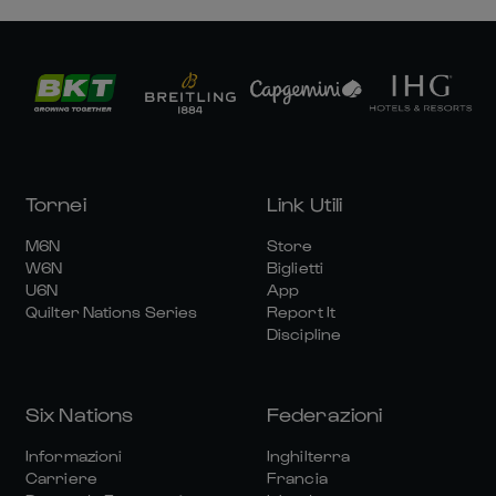
Tornei
Link Utili
M6N
Store
W6N
Biglietti
U6N
App
Quilter Nations Series
Report It
Discipline
Six Nations
Federazioni
Informazioni
Inghilterra
Carriere
Francia