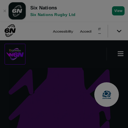
Six Nations
✕
View
Six Nations Rugby Ltd
IT
Accessibility
Accedi