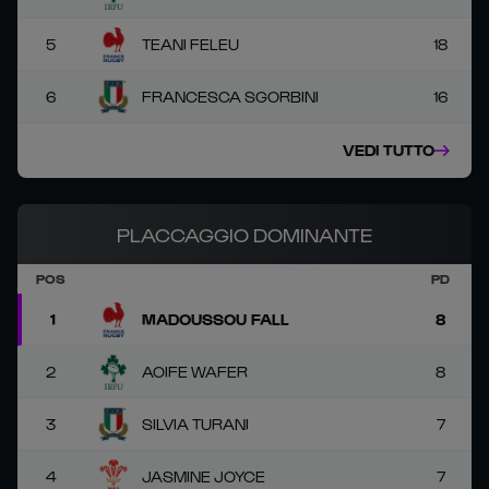
5
TEANI FELEU
18
6
FRANCESCA SGORBINI
16
VEDI TUTTO
PLACCAGGIO DOMINANTE
POS
PD
1
MADOUSSOU FALL
8
2
AOIFE WAFER
8
3
SILVIA TURANI
7
4
JASMINE JOYCE
7