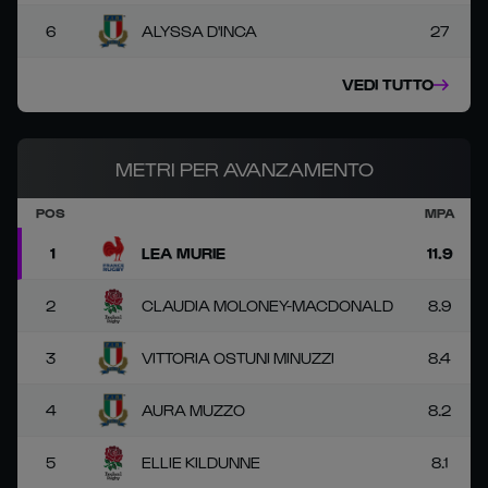
6
ALYSSA D'INCA
27
VEDI TUTTO
METRI PER AVANZAMENTO
POS
MPA
1
LEA MURIE
11.9
2
CLAUDIA MOLONEY-MACDONALD
8.9
3
VITTORIA OSTUNI MINUZZI
8.4
4
AURA MUZZO
8.2
5
ELLIE KILDUNNE
8.1