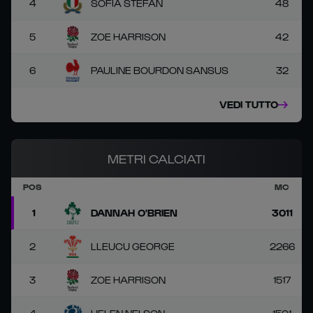
4
SOFIA STEFAN
48
5
ZOE HARRISON
42
6
PAULINE BOURDON SANSUS
32
VEDI TUTTO
METRI CALCIATI
POS
MC
1
DANNAH O'BRIEN
3011
2
LLEUCU GEORGE
2266
3
ZOE HARRISON
1517