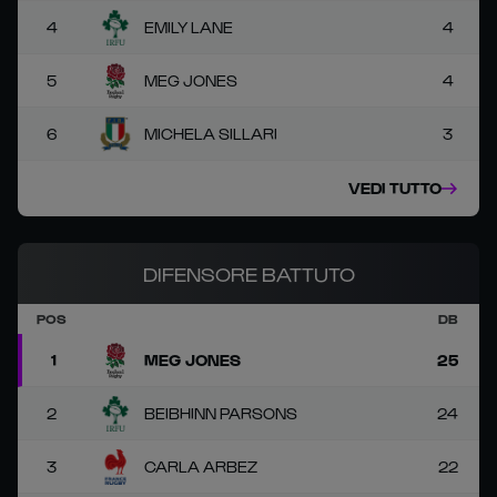
4
EMILY LANE
4
5
MEG JONES
4
6
MICHELA SILLARI
3
VEDI TUTTO
DIFENSORE BATTUTO
POS
DB
1
MEG JONES
25
2
BEIBHINN PARSONS
24
3
CARLA ARBEZ
22