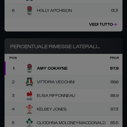
6
HOLLY AITCHISON
13.3
VEDI TUTTO
PERCENTUALE RIMESSE LATERALI
POS
PRLR
RIUSCITE
1
AMY COKAYNE
97.9
2
VITTORIA VECCHINI
89.6
3
ELISA RIFFONNEAU
88.9
4
KELSEY JONES
87.3
5
CLIODHNA MOLONEY-MACDONALD
85.5