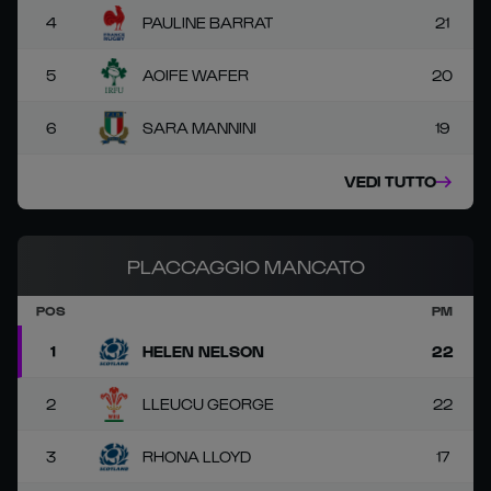
4
PAULINE BARRAT
21
5
AOIFE WAFER
20
6
SARA MANNINI
19
VEDI TUTTO
PLACCAGGIO MANCATO
POS
PM
1
HELEN NELSON
22
2
LLEUCU GEORGE
22
3
RHONA LLOYD
17