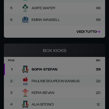
5
AOIFE WAFER
69
6
EMMA WASSELL
69
VEDI TUTTO
BOX KICKS
POS
BK
1
SOFIA STEFAN
39
2
PAULINE BOURDON SANSUS
22
3
KEIRA BEVAN
20
4
ALIA BITONCI
12