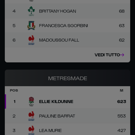
4
BRITTANY HOGAN
68
5
FRANCESCA SGORBINI
63
6
MADOUSSOU FALL
62
VEDI TUTTO
METRESMADE
POS
M
1
ELLIE KILDUNNE
623
2
PAULINE BARRAT
553
3
LEA MURIE
427