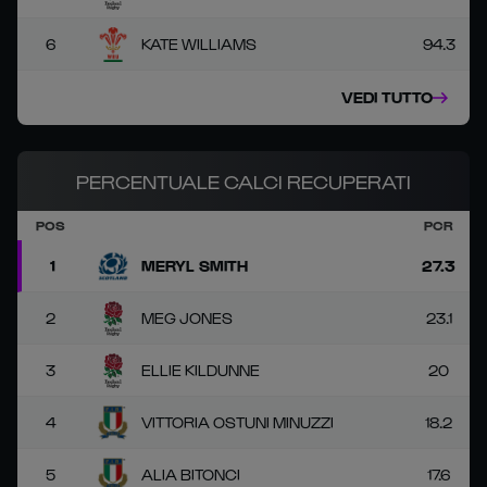
6
KATE WILLIAMS
94.3
VEDI TUTTO
PERCENTUALE CALCI RECUPERATI
POS
PCR
1
MERYL SMITH
27.3
2
MEG JONES
23.1
3
ELLIE KILDUNNE
20
4
VITTORIA OSTUNI MINUZZI
18.2
5
ALIA BITONCI
17.6