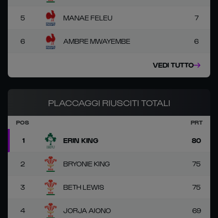
5
MANAE FELEU
7
6
AMBRE MWAYEMBE
6
VEDI TUTTO
PLACCAGGI RIUSCITI TOTALI
POS
PRT
1
ERIN KING
80
2
BRYONIE KING
75
3
BETH LEWIS
75
4
JORJA AIONO
69