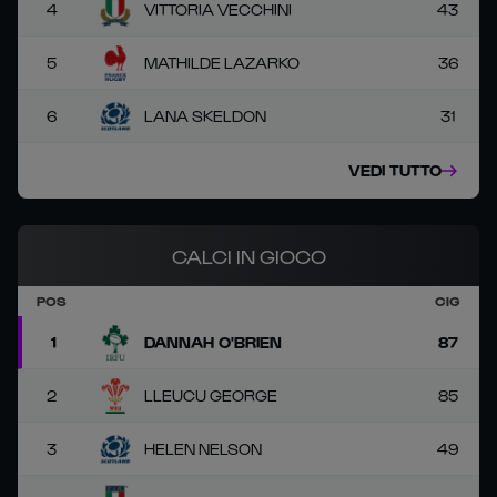
4
VITTORIA VECCHINI
43
5
MATHILDE LAZARKO
36
6
LANA SKELDON
31
VEDI TUTTO
CALCI IN GIOCO
POS
CIG
1
DANNAH O'BRIEN
87
2
LLEUCU GEORGE
85
3
HELEN NELSON
49