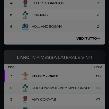
4
LILLI IVES CAMPION
3
5
ERIN KING
3
6
HOLLAND BOGAN
2
VEDI TUTTO
LANCI IN RIMESSA LATERALE VINTI
POS
LIRLV
1
KELSEY JONES
55
2
CLIODHNA MOLONEY-MACDONALD
47
3
AMY COKAYNE
47