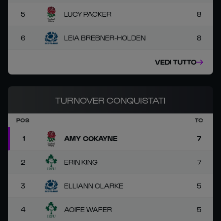
5
LUCY PACKER
8
6
LEIA BREBNER-HOLDEN
8
VEDI TUTTO
TURNOVER CONQUISTATI
POS
TC
1
AMY COKAYNE
7
2
ERIN KING
7
3
ELLIANN CLARKE
5
4
AOIFE WAFER
5