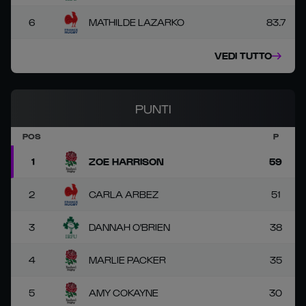
6
MATHILDE LAZARKO
83.7
VEDI TUTTO
PUNTI
POS
P
1
ZOE HARRISON
59
2
CARLA ARBEZ
51
3
DANNAH O'BRIEN
38
4
MARLIE PACKER
35
5
AMY COKAYNE
30