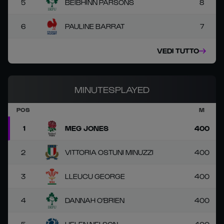
5
BEIBHINN PARSONS
8
6
PAULINE BARRAT
7
VEDI TUTTO
MINUTESPLAYED
POS
M
1
MEG JONES
400
2
VITTORIA OSTUNI MINUZZI
400
3
LLEUCU GEORGE
400
4
DANNAH O'BRIEN
400