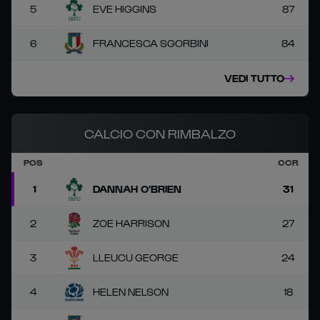
5
EVE HIGGINS
87
6
FRANCESCA SGORBINI
84
VEDI TUTTO
CALCIO CON RIMBALZO
POS
CCR
1
DANNAH O'BRIEN
31
2
ZOE HARRISON
27
3
LLEUCU GEORGE
24
4
HELEN NELSON
18