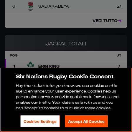
6
SADIA KABEYA
2.1
VEDI TUTTO
JACKAL TOTALI
POS
JT
1
ERIN KING
7
Six Nations Rugby Cookie Consent
2
CLIODHNA MOLONEY-MACDONALD
4
Hey there! Just to let you know, we use cookies on this
site to enhance your user experience. Cookies help us
3
CHARLOTTE ESCUDERO
3
personalise content, provide social media features, and
analyse our traffic. Your data is safe with us and you
can 'accept' to consent to our use of these cookies.
4
FRANCESCA SGORBINI
3
Cookies Settings
Accept All Cookies
5
VITTORIA VECCHINI
3