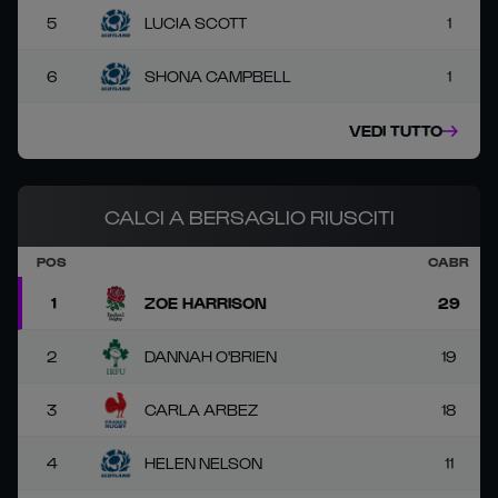
5
LUCIA SCOTT
1
6
SHONA CAMPBELL
1
VEDI TUTTO
CALCI A BERSAGLIO RIUSCITI
POS
CABR
1
ZOE HARRISON
29
2
DANNAH O'BRIEN
19
3
CARLA ARBEZ
18
4
HELEN NELSON
11