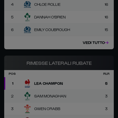
4
CHLOE ROLLIE
16
5
DANNAH O'BRIEN
16
6
EMILY COUBROUGH
15
VEDI TUTTO
RIMESSE LATERALI RUBATE
POS
RLR
1
LEA CHAMPON
5
2
SAM MONAGHAN
3
3
GWEN CRABB
3