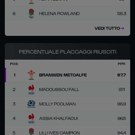
6
HELENA ROWLAND
58.3
VEDI TUTTO
PERCENTUALE PLACCAGGI RIUSCITI
POS
PPR
1
BRANWEN METCALFE
97.7
2
MADOUSSOU FALL
97.1
3
MOLLY POOLMAN
96.9
4
ASSIA KHALFAOUI
96.5
5
LILLI IVES CAMPION
94.4