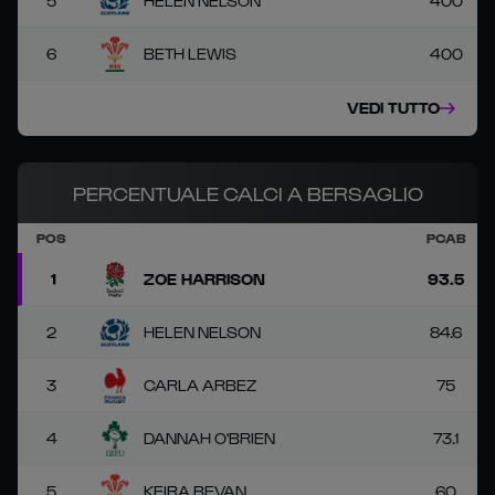
5
HELEN NELSON
400
6
BETH LEWIS
400
VEDI TUTTO
PERCENTUALE CALCI A BERSAGLIO
POS
PCAB
1
ZOE HARRISON
93.5
2
HELEN NELSON
84.6
3
CARLA ARBEZ
75
4
DANNAH O'BRIEN
73.1
5
KEIRA BEVAN
60