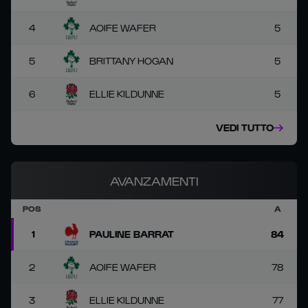
4
AOIFE WAFER
5
5
BRITTANY HOGAN
5
6
ELLIE KILDUNNE
5
VEDI TUTTO
AVANZAMENTI
POS
A
1
PAULINE BARRAT
84
2
AOIFE WAFER
78
3
ELLIE KILDUNNE
77