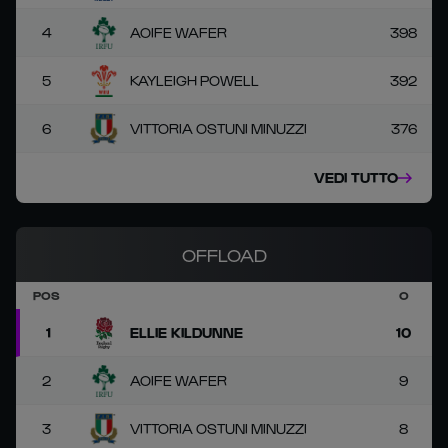
4
AOIFE WAFER
398
5
KAYLEIGH POWELL
392
6
VITTORIA OSTUNI MINUZZI
376
VEDI TUTTO
OFFLOAD
POS
O
1
ELLIE KILDUNNE
10
2
AOIFE WAFER
9
3
VITTORIA OSTUNI MINUZZI
8