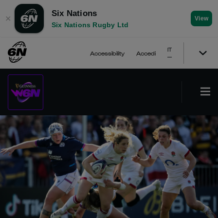
Six Nations
✕
View
Six Nations Rugby Ltd
IT
Accessibility
Accedi