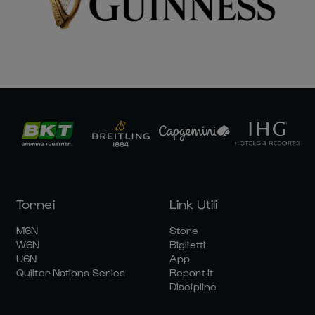
Tornei
Link Utili
M6N
Store
W6N
Biglietti
U6N
App
Quilter Nations Series
Report It
Discipline