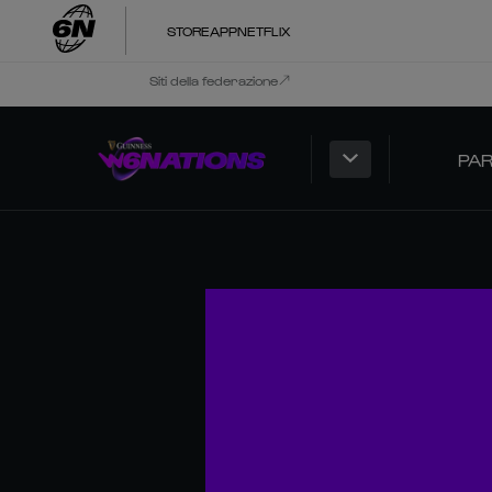
STORE
APP
NETFLIX
Siti della federazione
PAR