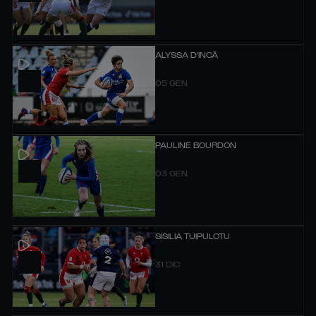
ALYSSA D'INCÀ
05 GEN
PAULINE BOURDON
03 GEN
SISILIA TUIPULOTU
31 DIC