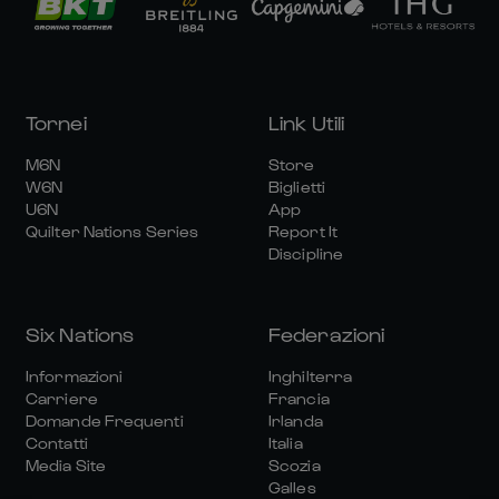
Tornei
Link Utili
M6N
Store
W6N
Biglietti
U6N
App
Quilter Nations Series
Report It
Discipline
Six Nations
Federazioni
Informazioni
Inghilterra
Carriere
Francia
Domande Frequenti
Irlanda
Contatti
Italia
Media Site
Scozia
Galles