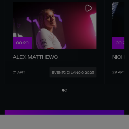
00:20
00:21
ALEX MATTHEWS
NICHO
01 APR
29 APR
EVENTO DI LANCIO 2023