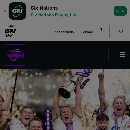
Six Nations
✕
View
Six Nations Rugby Ltd
IT
Accessibility
Accedi