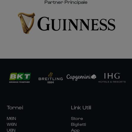
Partner Principale
Tornei
Link Utili
M6N
Store
W6N
Biglietti
U6N
App