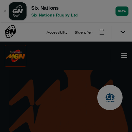
Six Nations
✕
View
Six Nations Rugby Ltd
FR
Accessibility
S'identifier