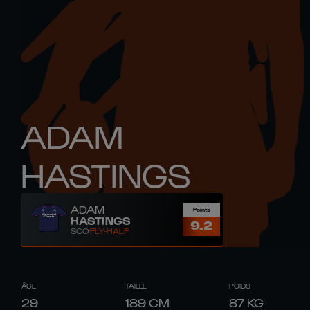
ADAM
HASTINGS
ADAM
Points
HASTINGS
9.2
SCO
FLY-HALF
ÂGE
TAILLE
POIDS
29
189
CM
87
KG