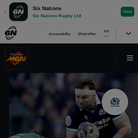
Six Nations
✕
View
Six Nations Rugby Ltd
FR
Accessibility
S'identifier