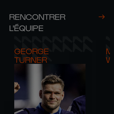
RENCONTRER
L'ÉQUIPE
GEORGE 

M
TURNER
W