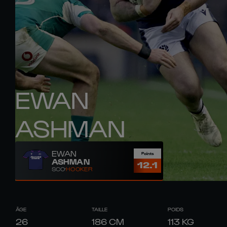
EWAN
ASHMAN
EWAN
Points
ASHMAN
12.1
SCO
HOOKER
ÂGE
TAILLE
POIDS
26
186
CM
113
KG