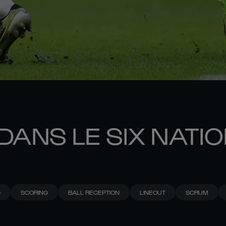
DANS LE SIX NATI
G
SCORING
BALL RECEPTION
LINEOUT
SCRUM