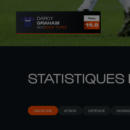
DARCY
Points
GRAHAM
14.9
SCO
BACK THREE
STATISTIQUES 
DISCIPLINE
ATTACK
DEFENCE
KICKIN