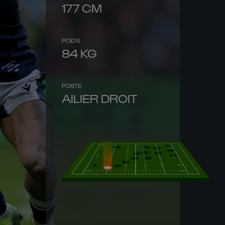
177
CM
POIDS
84
KG
POSTE
AILIER DROIT