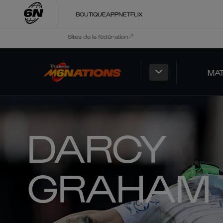
BOUTIQUE
APP
NETFLIX
Sites de la fédération
MA
DARCY
GRAHAM