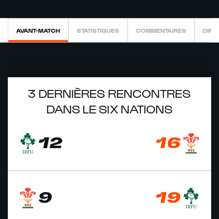
AVANT-MATCH
STATISTIQUES
COMMENTAIRES
DIRE
3 DERNIÈRES RENCONTRES
DANS LE SIX NATIONS
12
16
9
19