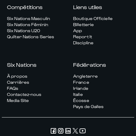
Compétitions
Liens utiles
Six Nations Masculin
Boutique Officielle
Six Nations Féminin
Billetterie
Six Nations U20
App
Quilter Nations Series
Report It
Discipline
Six Nations
Fédérations
À propos
Angleterre
Carrières
France
FAQs
Irlande
Contactez-nous
Italie
Media Site
Écosse
Pays de Galles