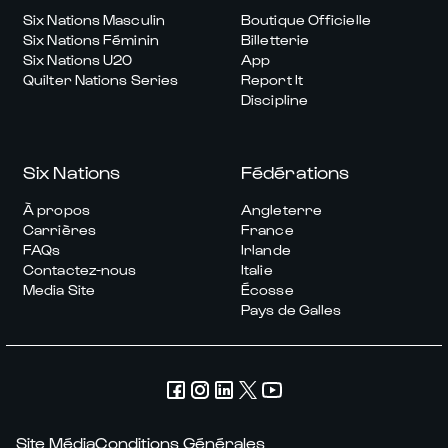
Six Nations Masculin
Boutique Officielle
Six Nations Féminin
Billetterie
Six Nations U20
App
Quilter Nations Series
Report It
Discipline
Six Nations
Fédérations
À propos
Angleterre
Carrières
France
FAQs
Irlande
Contactez-nous
Italie
Media Site
Écosse
Pays de Galles
Site Média
Conditions Générales