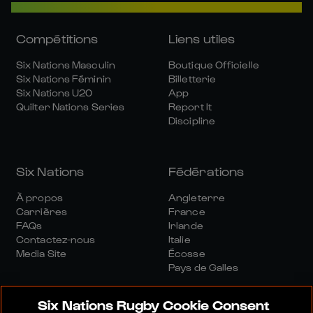
Compétitions
Liens utiles
Six Nations Masculin
Boutique Officielle
Six Nations Féminin
Billetterie
Six Nations U20
App
Quilter Nations Series
Report It
Discipline
Six Nations
Fédérations
À propos
Angleterre
Carrières
France
FAQs
Irlande
Contactez-nous
Italie
Media Site
Écosse
Pays de Galles
Six Nations Rugby Cookie Consent