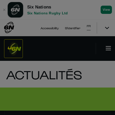
Six Nations
✕
View
Six Nations Rugby Ltd
FR
Accessibility
S'identifier
ACTUALITÉS