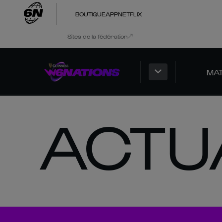
BOUTIQUE
APP
NETFLIX
Sites de la fédération
MA
ACTU