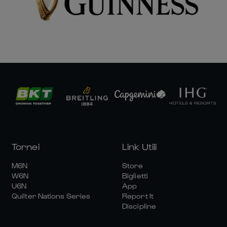
Tornei
Link Utili
M6N
Store
W6N
Biglietti
U6N
App
Quilter Nations Series
Report It
Discipline