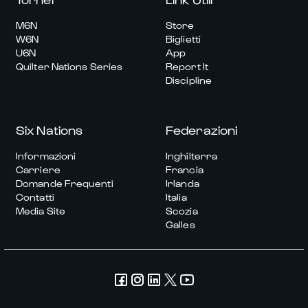
M6N
Store
W6N
Biglietti
U6N
App
Quilter Nations Series
Report It
Discipline
Six Nations
Federazioni
Informazioni
Inghilterra
Carriere
Francia
Domande Frequenti
Irlanda
Contatti
Italia
Media Site
Scozia
Galles