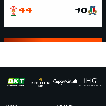
44
10
Tornei
Link Utili