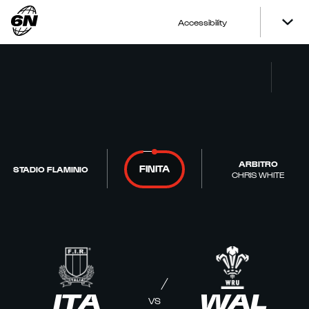
Accessibility
ARBITRO
FINITA
STADIO FLAMINIO
CHRIS WHITE
ITA
WAL
VS