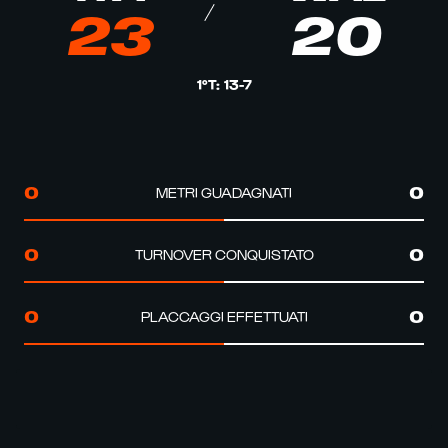
23
20
1°T
:
13
-
7
METRI GUADAGNATI
0
0
TURNOVER CONQUISTATO
0
0
PLACCAGGI EFFETTUATI
0
0