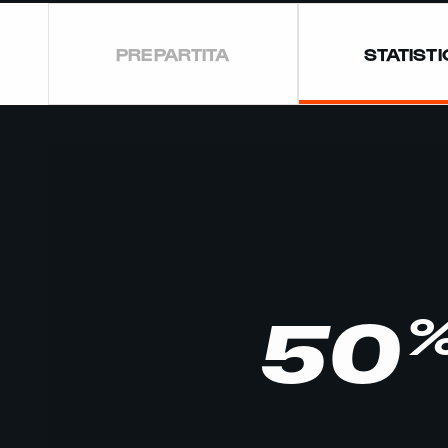
PREPARTITA
STATIST
50