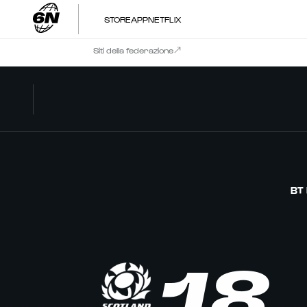
STORE
APP
NETFLIX
Siti della federazione
BT
18