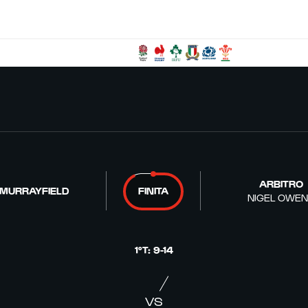
ARBITRO
 MURRAYFIELD
FINITA
NIGEL OWE
1°T
:
9
-
14
VS