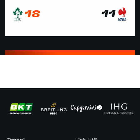
18
11
Tornei
Link Utili