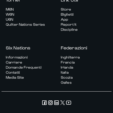
M6N
Store
W6N
Biglietti
U6N
App
Quilter Nations Series
Report It
Discipline
Six Nations
Federazioni
Informazioni
Inghilterra
Carriere
Francia
Domande Frequenti
Irlanda
Contatti
Italia
Media Site
Scozia
Galles