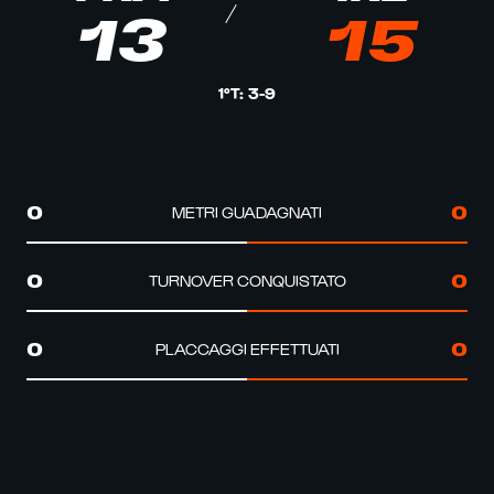
13
15
1°T
:
3
-
9
METRI GUADAGNATI
0
0
TURNOVER CONQUISTATO
0
0
PLACCAGGI EFFETTUATI
0
0