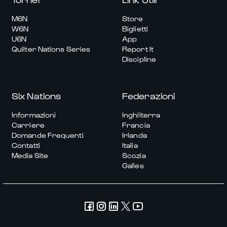
M6N
Store
W6N
Biglietti
U6N
App
Quilter Nations Series
Report It
Discipline
Six Nations
Federazioni
Informazioni
Inghilterra
Carriere
Francia
Domande Frequenti
Irlanda
Contatti
Italia
Media Site
Scozia
Galles