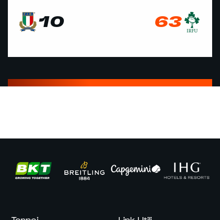
10
63
Tornei
Link Utili