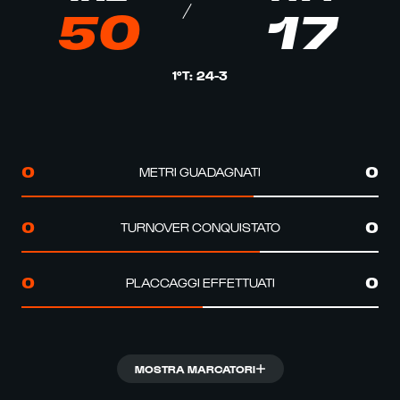
50
17
1°T
:
24
-
3
METRI GUADAGNATI
0
0
TURNOVER CONQUISTATO
0
0
PLACCAGGI EFFETTUATI
0
0
MOSTRA MARCATORI