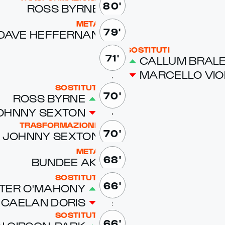
80'
ROSS BYRNE
META
79'
DAVE HEF­FER­NAN
SOSTITUTI
71'
CAL­LUM BRA­L
MAR­CEL­LO VI­O­
SOSTITUTI
70'
ROSS BYRNE
OHN­NY SEX­TON
TRASFORMAZIONE
70'
JOHN­NY SEX­TON
META
68'
BUNDEE AKI
SOSTITUTI
66'
­TER O'MA­HO­NY
CAE­LAN DORIS
SOSTITUTI
66'