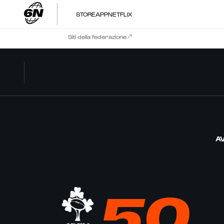
STORE
APP
NETFLIX
Siti della federazione
AV
50