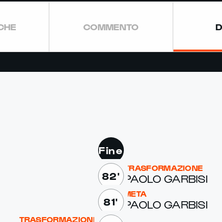
ICHE
COMMENTO
D
Fine
TRASFORMAZIONE
82'
PAO­LO GAR­BISI
META
81'
PAO­LO GAR­BISI
TRASFORMAZIONE