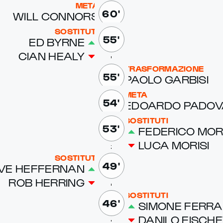
META
60'
WILL CON­NORS
SOSTITUTI
55'
ED BYRNE
CIAN HEALY
TRASFORMAZIONE
55'
PAO­LO GAR­BISI
META
54'
EDOAR­DO PADOV
SOSTITUTI
53'
FED­ERI­CO MOR
LU­CA MORISI
SOSTITUTI
49'
VE HEF­FER­NAN
ROB HER­RING
SOSTITUTI
46'
SI­MONE FER­RA
DANI­LO FIS­CHET