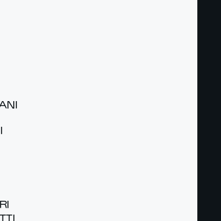
ANI
I
RI
­TI