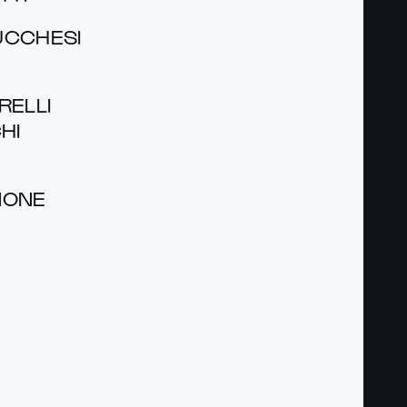
C­CH­ESI
EL­LI
CHI
­NONE