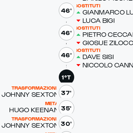
SOSTITUTI
46'
GI­AN­MAR­CO LU
LU­CA BI­GI
SOSTITUTI
46'
PIETRO CEC­CA­R
GIO­SUE ZILOC­
SOSTITUTI
46'
DAVE SISI
NIC­CO­LO CAN
1°T
TRASFORMAZIONE
37'
JOHN­NY SEX­TON
META
35'
HUGO KEENAN
TRASFORMAZIONE
30'
JOHN­NY SEX­TON