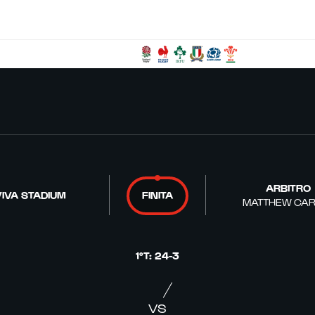
ARBITRO
IVA STADIUM
FINITA
MATTHEW CAR
1°T
:
24
-
3
VS