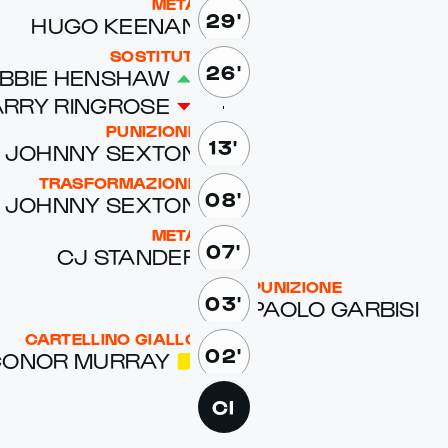
META
29'
HUGO KEENAN
SOSTITUTI
26'
B­BIE HEN­SHAW
R­RY RINGROSE
PUNIZIONE
13'
JOHN­NY SEX­TON
TRASFORMAZIONE
08'
JOHN­NY SEX­TON
META
07'
CJ STANDER
PUNIZIONE
03'
PAO­LO GAR­BISI
CARTELLINO GIALLO
02'
ONOR MUR­RAY
CI