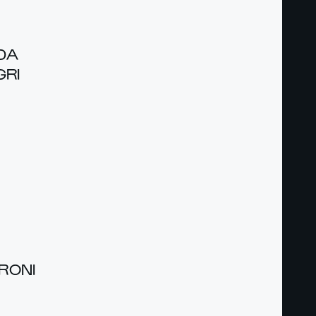
DA
GRI
­RONI