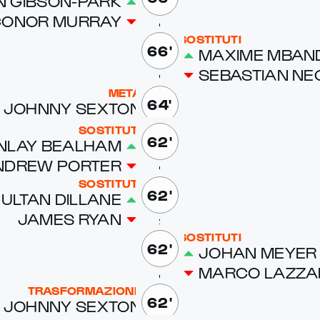
N GIB­SON-PARK
ONOR MUR­RAY
SOSTITUTI
66'
MAXIME MBAN­
SE­BAS­T­IAN NE­
META
64'
JOHN­NY SEX­TON
SOSTITUTI
62'
N­LAY BEAL­HAM
N­DREW PORTER
SOSTITUTI
62'
UL­TAN DIL­LANE
JAMES RYAN
SOSTITUTI
62'
JO­HAN MEY­ER
MAR­CO LAZ­ZA
TRASFORMAZIONE
62'
JOHN­NY SEX­TON