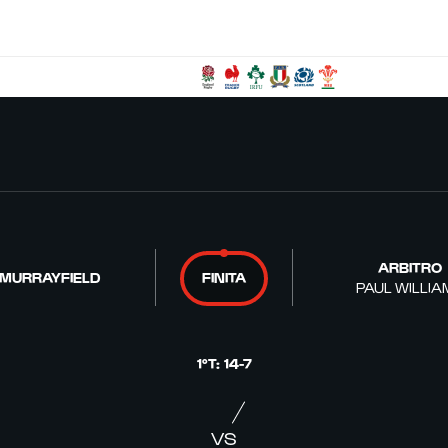
ARBITRO
 MURRAYFIELD
FINITA
PAUL WILLIA
1°T
:
14
-
7
VS