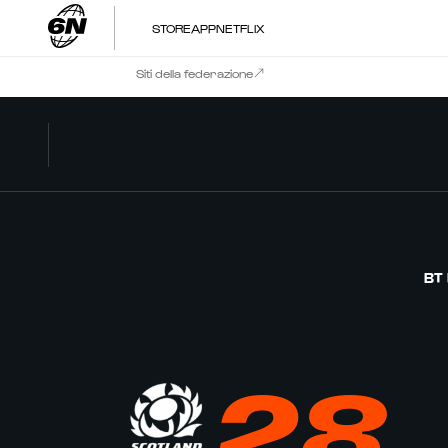
STORE
APP
NETFLIX
Siti della federazione
BT
28