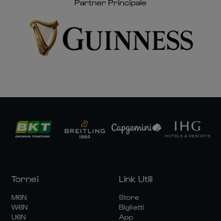
Partner Principale
Tornei
Link Utili
M6N
Store
W6N
Biglietti
U6N
App