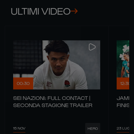
ULTIMI VIDEO
00:30
12:30
SEI NAZIONI: FULL CONTACT |
JAMES
SECONDA STAGIONE TRAILER
FINIS
15 NOV
23 LUG
HERO