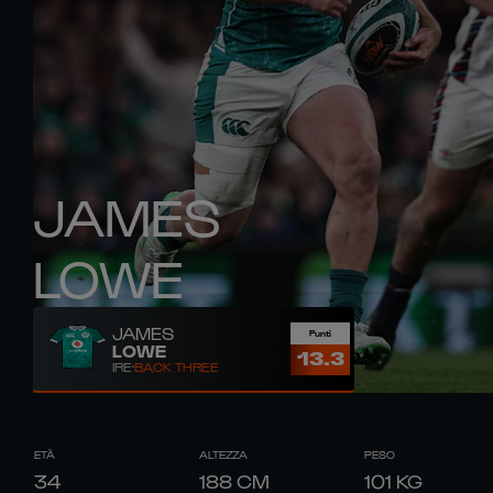
JAMES
LOWE
JAMES
Punti
LOWE
13.3
IRE
BACK THREE
ETÀ
ALTEZZA
PESO
34
188
CM
101
KG