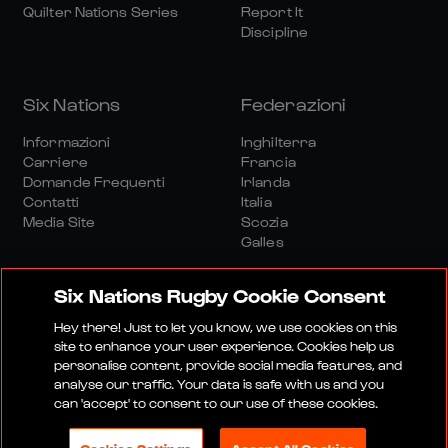
Quilter Nations Series
Report It
Discipline
Six Nations
Federazioni
Informazioni
Inghilterra
Carriere
Francia
Domande Frequenti
Irlanda
Contatti
Italia
Media Site
Scozia
Galles
Six Nations Rugby Cookie Consent
Hey there! Just to let you know, we use cookies on this
site to enhance your user experience. Cookies help us
personalise content, provide social media features, and
Sito Media
Termini E Condizioni
analyse our traffic. Your data is safe with us and you
Politica Sulla Riservatezza
Informativa Sui Cookie
can 'accept' to consent to our use of these cookies.
Politica Sociale E Digitale