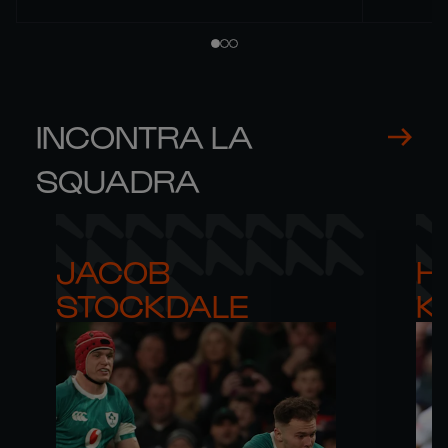
INCONTRA LA
SQUADRA
JACOB 

H
STOCKDALE
K