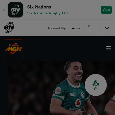
Six Nations
✕
View
Six Nations Rugby Ltd
IT
Accessibility
Accedi