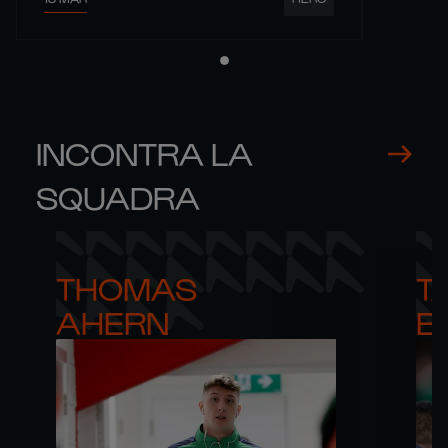
INCONTRA LA
SQUADRA
THOMAS 

T
AHERN
B