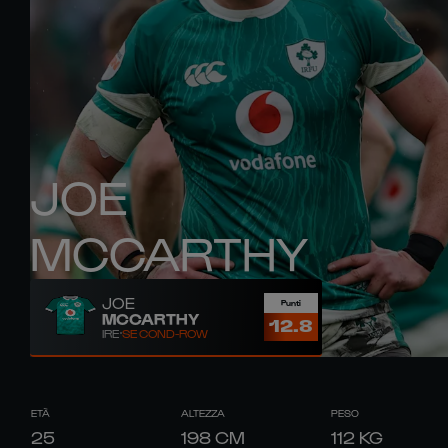
JOE
MCCARTHY
JOE
Punti
MCCARTHY
12.8
IRE
SECOND-ROW
ETÀ
ALTEZZA
PESO
25
198
CM
112
KG