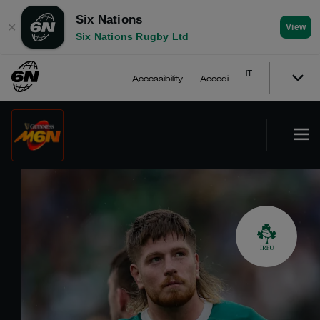
Six Nations
✕
View
Six Nations Rugby Ltd
IT
Accessibility
Accedi