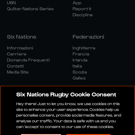
U6N
App
Quilter Nations Series
Report It
Discipline
Six Nations
Federazioni
Informazioni
Inghilterra
Carriere
Francia
Domande Frequenti
Irlanda
Contatti
Italia
Media Site
Scozia
Galles
Six Nations Rugby Cookie Consent
Hey there! Just to let you know, we use cookies on this
site to enhance your user experience. Cookies help us
personalise content, provide social media features, and
Sito Media
Termini E Condizioni
analyse our traffic. Your data is safe with us and you
Politica Sulla Riservatezza
Informativa Sui Cookie
can 'accept' to consent to our use of these cookies.
Politica Sociale E Digitale