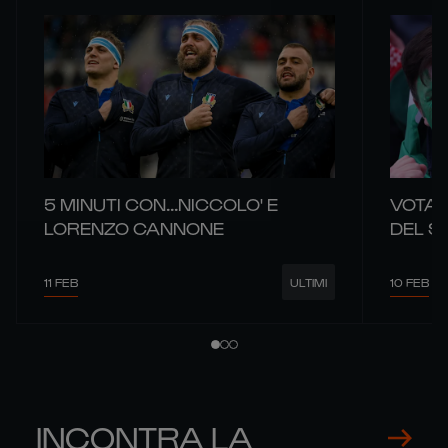
5 MINUTI CON...NICCOLO' E
VOTA 
LORENZO CANNONE
DEL 
11 FEB
10 FEB
ULTIMI
INCONTRA LA