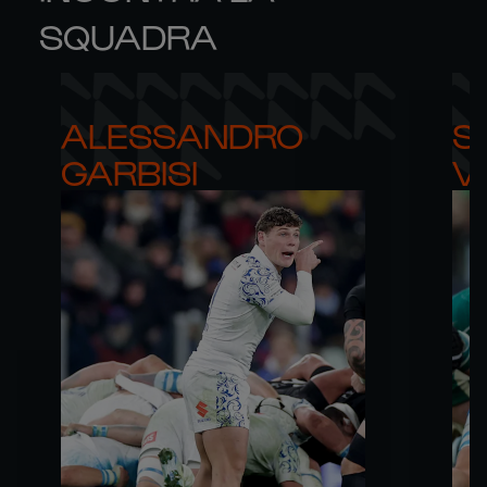
SQUADRA
ALESSANDRO 

S
GARBISI
V