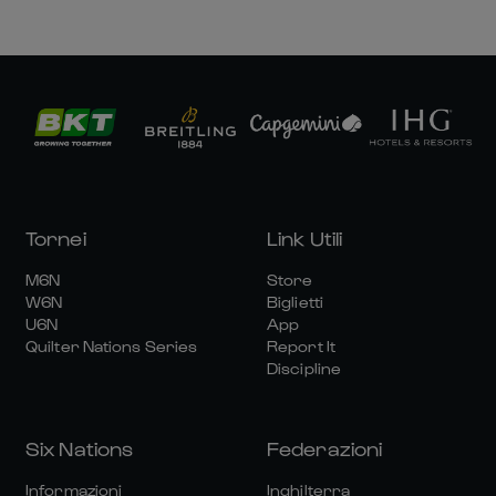
Tornei
Link Utili
M6N
Store
W6N
Biglietti
U6N
App
Quilter Nations Series
Report It
Discipline
Six Nations
Federazioni
Informazioni
Inghilterra