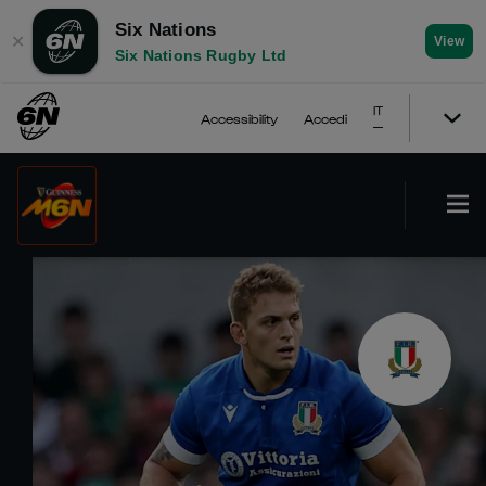
Six Nations
✕
View
Six Nations Rugby Ltd
IT
Accessibility
Accedi