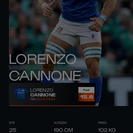
LORENZO
CANNONE
LORENZO
Punti
CANNONE
15.6
ITA
BACK-ROW
ETÀ
ALTEZZA
PESO
25
190
CM
102
KG