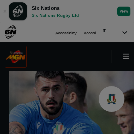
Six Nations
✕
View
Six Nations Rugby Ltd
IT
Accessibility
Accedi