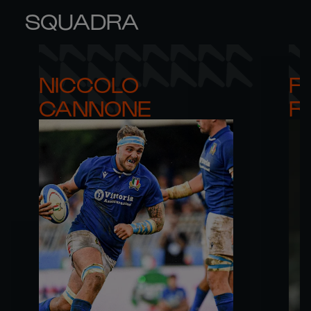
SQUADRA
NICCOLO 

F
CANNONE
R