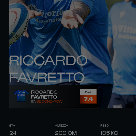
RICCARDO
FAVRETTO
RICCARDO
Punti
FAVRETTO
7.4
ITA
SECOND-ROW
ETÀ
ALTEZZA
PESO
24
200
CM
105
KG