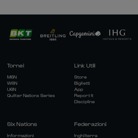
Tornei
Link Utili
M6N
Store
W6N
Biglietti
U6N
App
Quilter Nations Series
Report It
Discipline
Six Nations
Federazioni
Informazioni
Inghilterra