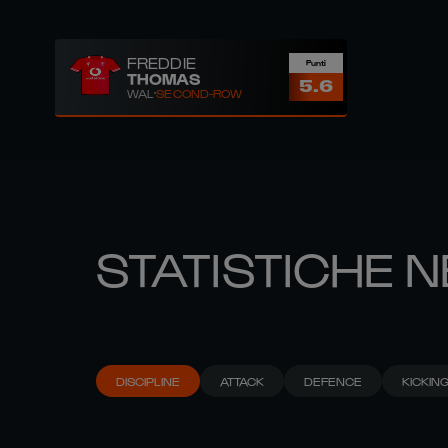
FREDDIE
Punti
THOMAS
5.6
WAL
SECOND-ROW
STATISTICHE N
DISCIPLINE
ATTACK
DEFENCE
KICKIN