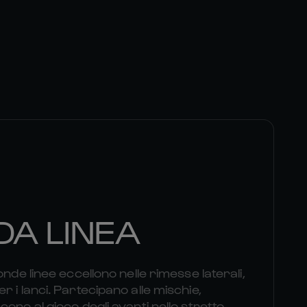
A LINEA
onde linee eccellono nelle rimesse laterali,
 i lanci. Partecipano alle mischie,
ono al gioco degli avanti nello stretto.