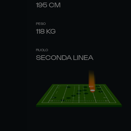
195
CM
PESO
118
KG
RUOLO
SECONDA LINEA