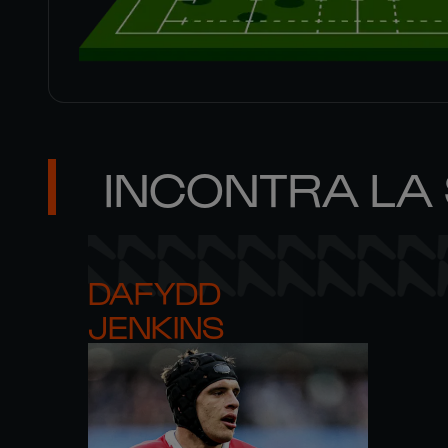
INCONTRA LA
DAFYDD 

JENKINS