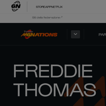
STORE
APP
NETFLIX
Siti della federazione
PAR
FREDDIE
THOMAS