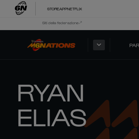
STORE
APP
NETFLIX
Siti della federazione
PAR
RYAN
ELIAS