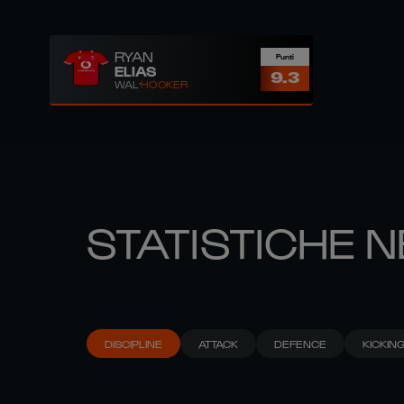
RYAN
Punti
ELIAS
9.3
WAL
HOOKER
STATISTICHE N
DISCIPLINE
ATTACK
DEFENCE
KICKIN