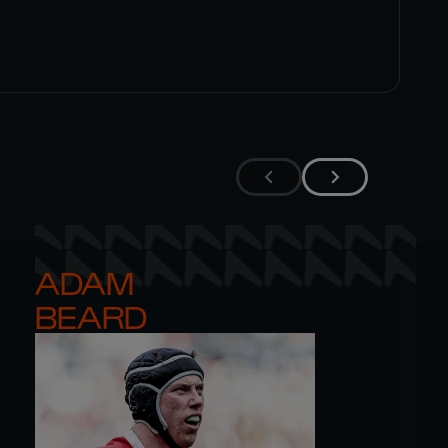
ADAM 

BEARD