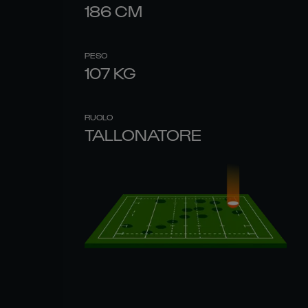
186
CM
PESO
107
KG
RUOLO
TALLONATORE