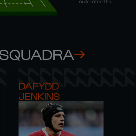
sullo stretto.
 SQUADRA
DAFYDD 

JENKINS