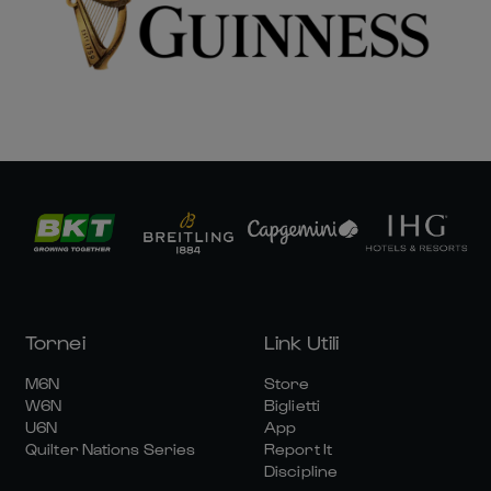
Tornei
Link Utili
M6N
Store
W6N
Biglietti
U6N
App
Quilter Nations Series
Report It
Discipline