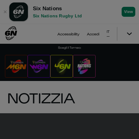
Six Nations
✕
View
Six Nations Rugby Ltd
IT
Accessibility
Accedi
Scegli il Torneo
:
NOTIZZIA