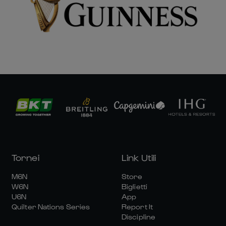
Tornei
Link Utili
M6N
Store
W6N
Biglietti
U6N
App
Quilter Nations Series
Report It
Discipline