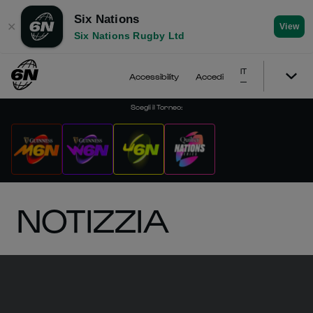
Six Nations
✕
View
Six Nations Rugby Ltd
IT
Accessibility
Accedi
Scegli il Torneo
:
NOTIZZIA