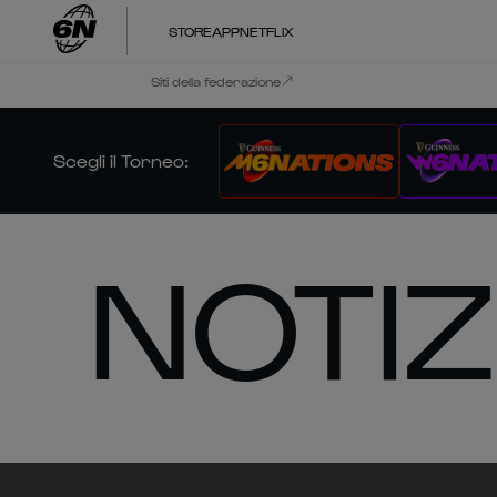
STORE
APP
NETFLIX
Siti della federazione
Scegli il Torneo
:
NOTIZ