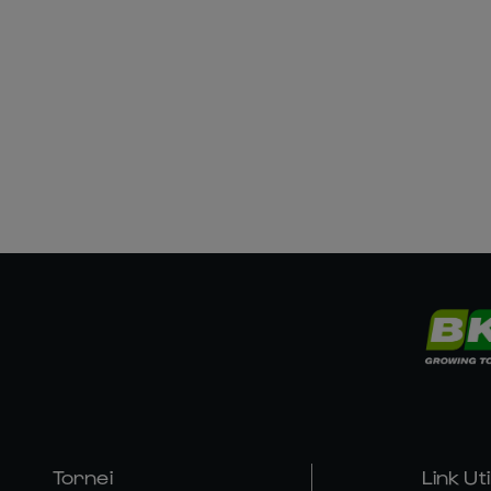
Tornei
Link Util