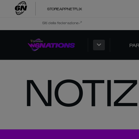
STORE
APP
NETFLIX
Siti della federazione
PAR
NOTIZ