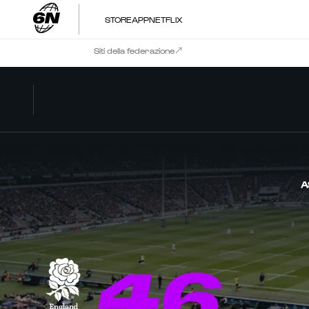
STORE
APP
NETFLIX
Siti della federazione
A
46