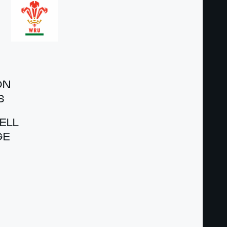
ON
S
ELL
GE