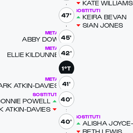
KATE WILLIAMS
SOSTITUTI
47'
KEIRA BE­VAN
SIAN JONES
META
45'
ABBY DOW
META
42'
EL­LIE KIL­DUNNE
1°T
META
41'
ARK ATKIN-DAVIES
SOSTITUTI
40'
ON­NIE POW­ELL
K ATKIN-DAVIES
SOSTITUTI
40'
AL­ISHA JOYCE
BETH LEWIS