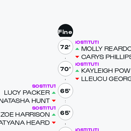
Fine
SOSTITUTI
72'
MOL­LY REAR­D
CARYS PHILLIP
SOSTITUTI
70'
KAYLEIGH POW­
LLEU­CU GEOR
SOSTITUTI
65'
LUCY PACK­ER
NATASHA HUNT
SOSTITUTI
65'
ZOE HAR­RI­SON
ATYANA HEARD
SOSTITUTI