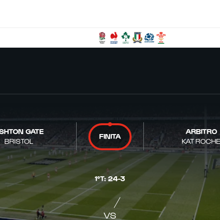
SHTON GATE
ARBITRO
FINITA
BRISTOL
KAT ROCH
1°T
:
24
-
3
VS