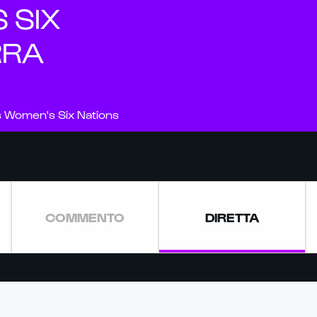
 SIX
RRA
ss Women's Six Nations
COMMENTO
DIRETTA