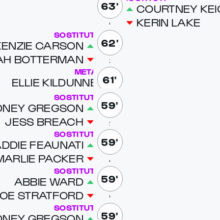
63'
COURT­NEY KE
KERIN LAKE
SOSTITUTI
62'
EN­ZIE CAR­SON
AH BOT­TER­MAN
META
61'
EL­LIE KIL­DUNNE
SOSTITUTI
59'
­NEY GREG­SON
JESS BREACH
SOSTITUTI
59'
D­DIE FEAU­NATI
MAR­LIE PACK­ER
SOSTITUTI
59'
AB­BIE WARD
OE STRAT­FORD
SOSTITUTI
59'
­NEY GREG­SON