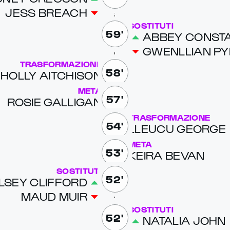
JESS BREACH
SOSTITUTI
59'
ABBEY CON­STA
GWEN­L­LIAN P
TRASFORMAZIONE
58'
HOL­LY AITCHI­SON
META
57'
ROSIE GAL­LI­GAN
TRASFORMAZIONE
54'
LLEU­CU GEORGE
META
53'
KEIRA BE­VAN
SOSTITUTI
52'
LSEY CLIF­FORD
MAUD MUIR
SOSTITUTI
52'
NA­TALIA JOHN