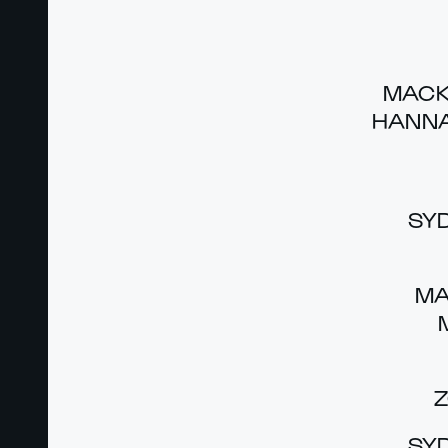
MACK
HAN­N
SYD
MA
Z
SYD