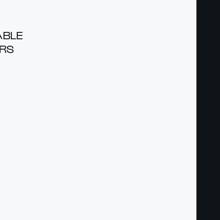
­BLE
YRS