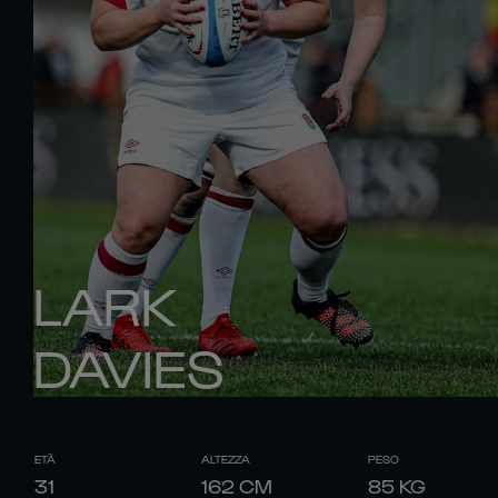
LARK
DAVIES
ETÀ
ALTEZZA
PESO
31
162
CM
85
KG