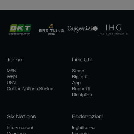
Tornei
Link Utili
M6N
Store
W6N
Biglietti
U6N
App
Quilter Nations Series
Report It
Discipline
Six Nations
Federazioni
Informazioni
Inghilterra
Carriere
Francia