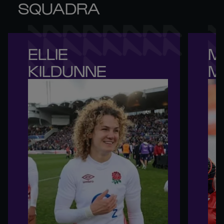
SQUADRA
ELLIE 

M
KILDUNNE
M