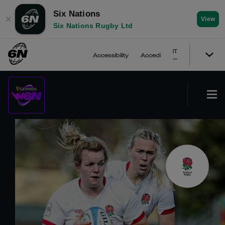
Six Nations
✕
View
Six Nations Rugby Ltd
IT
Accessibility
Accedi