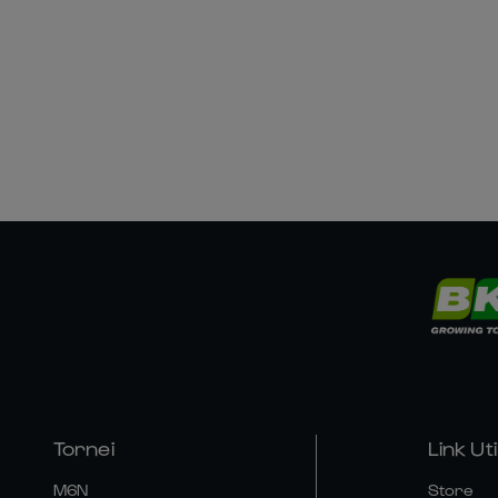
Tornei
Link Util
M6N
Store