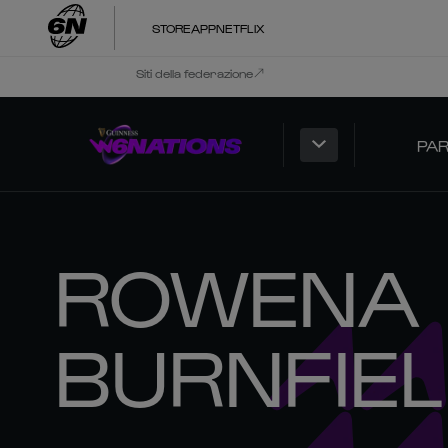
STORE
APP
NETFLIX
Siti della federazione
PAR
ROWENA
BURNFIE