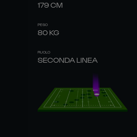
179
CM
PESO
80
KG
RUOLO
SECONDA LINEA