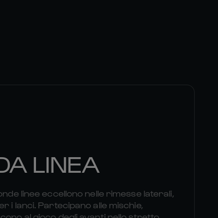
A LINEA
onde linee eccellono nelle rimesse laterali,
 i lanci. Partecipano alle mischie,
ono al gioco degli avanti nello stretto.