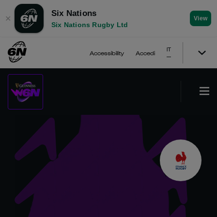
Six Nations
✕
View
Six Nations Rugby Ltd
IT
Accessibility
Accedi