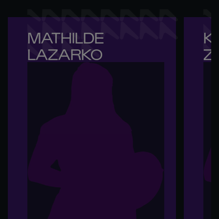
MATHILDE 

KI
LAZARKO
Z