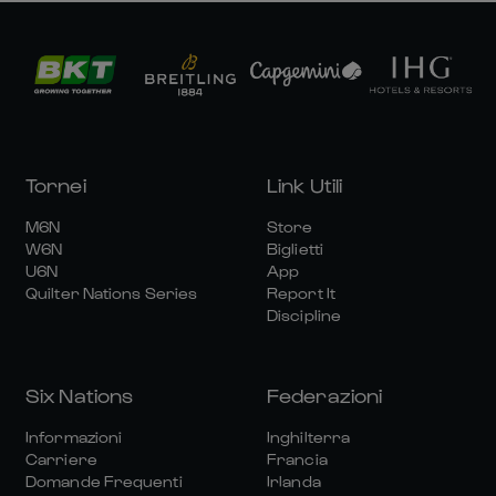
Tornei
Link Utili
M6N
Store
W6N
Biglietti
U6N
App
Quilter Nations Series
Report It
Discipline
Six Nations
Federazioni
Informazioni
Inghilterra
Carriere
Francia
Domande Frequenti
Irlanda