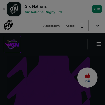
Six Nations
✕
View
Six Nations Rugby Ltd
IT
Accessibility
Accedi