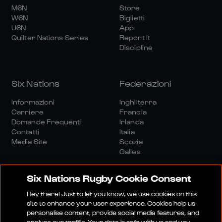
M6N
Store
W6N
Biglietti
U6N
App
Quilter Nations Series
Report It
Discipline
Six Nations
Federazioni
Informazioni
Inghilterra
Carriere
Francia
Domande Frequenti
Irlanda
Contatti
Italia
Media Site
Scozia
Galles
Six Nations Rugby Cookie Consent
Hey there! Just to let you know, we use cookies on this
site to enhance your user experience. Cookies help us
personalise content, provide social media features, and
Sito Media
Termini E Condizioni
analyse our traffic. Your data is safe with us and you