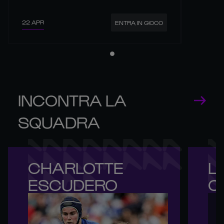
22 APR
ENTRA IN GIOCO
INCONTRA LA
SQUADRA
CHARLOTTE 

LE
ESCUDERO
C