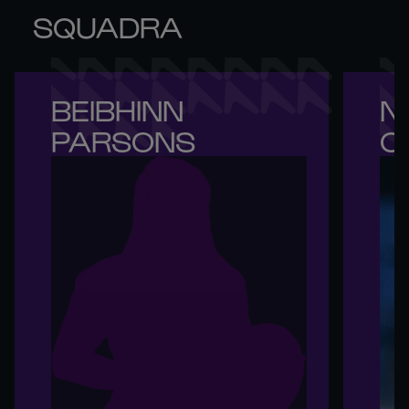
SQUADRA
BEIBHINN 

NI
PARSONS
O