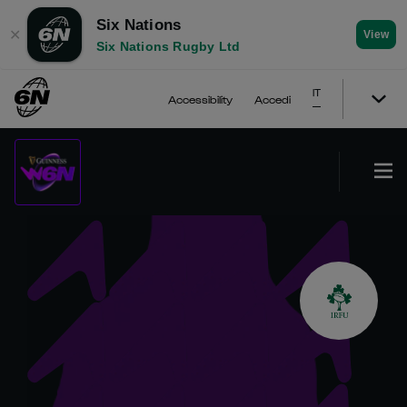
Six Nations
✕
View
Six Nations Rugby Ltd
IT
Accessibility
Accedi