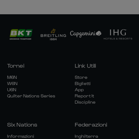
Tornei
Link Utili
M6N
Store
W6N
Biglietti
U6N
App
Quilter Nations Series
Report It
Discipline
Six Nations
Federazioni
Informazioni
Inghilterra