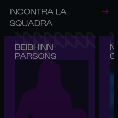
INCONTRA LA
SQUADRA
BEIBHINN 

NI
PARSONS
O