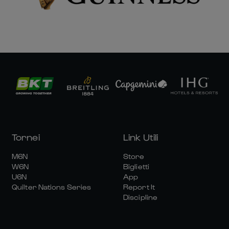
Tornei
Link Utili
M6N
Store
W6N
Biglietti
U6N
App
Quilter Nations Series
Report It
Discipline