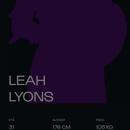
LEAH
LYONS
ETÀ
ALTEZZA
PESO
31
176
CM
105
KG