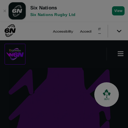
Six Nations
✕
View
Six Nations Rugby Ltd
IT
Accessibility
Accedi