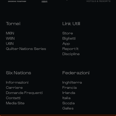
Tornei
Link Utili
M6N
Store
W6N
Biglietti
U6N
App
Quilter Nations Series
Report It
Discipline
Six Nations
Federazioni
Informazioni
Inghilterra
Carriere
Francia
Domande Frequenti
Irlanda
Contatti
Italia
Media Site
Scozia
Galles