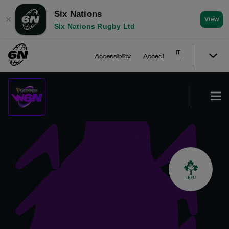
Six Nations
✕
View
Six Nations Rugby Ltd
IT
Accessibility
Accedi